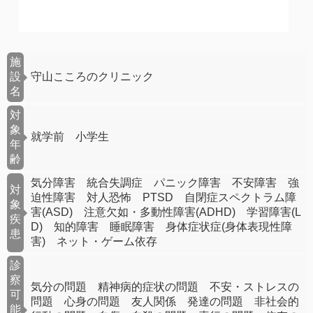
施
設
守山こころのクリニック
名
対
象
就学前 小学生
年
齢
気分障害 統合失調症 パニック障害 不安障害 強
対
迫性障害 対人恐怖 PTSD 自閉症スペクトラム障
象
害(ASD) 注意欠如・多動性障害(ADHD) 学習障害(L
疾
D) 知的障害 睡眠障害 身体症状症(身体表現性障
患
害) ネット・ゲーム依存
診
察
気分の問題 精神病的症状の問題 不安・ストレスの
可
問題 心身の問題 友人関係 発達の問題 非社会的
能