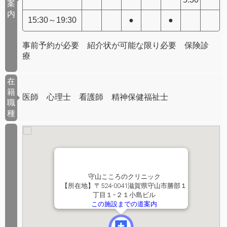
案
内
15:30～19:30
●
●
事前予約が必要 紹介状が可能な限り必要 保険診
療
在
籍
医師 心理士 看護師 精神保健福祉士
職
種
守山こころのクリニック
【所在地】〒524-0041滋賀県守山市勝部１
丁目１−２１小島ビル
この施設までの道案内