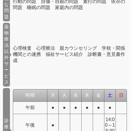
行動の問題 自傷・自殺の問題 素行の問題 依存の
な
問題 睡眠の問題 家庭内の問題
問
題
薬
物
療
法
心理検査 心理療法 親カウンセリング 学校・関係
以
機関との連携 福祉サービス紹介 診断書・意見書作
外
成
サ
ー
ビ
ス
時間
月
火
水
木
金
土
日
午前
●
●
●
●
●
●
14:0
診
午後
●
0～1
療
5:30