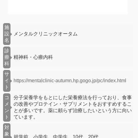
施
設
メンタルクリニックオータム
名
診
療
精神科・心療内科
科
サ
イ
https://mentalclinic-autumn.hp.gogo.jp/pc/index.html
ト
コ
分子栄養学をもとにした栄養療法を行っており、食事
メ
の改善やプロテイン・サプリメントをおすすめするこ
ン
とが多いです。薬に頼らず治療したいという方に向い
ト
ています。
対
象
就学前 小学生 中学生 10代 20代