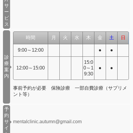
サ
ー
ビ
ス
時間
月
火
水
木
金
土
日
9:00～12:00
●
●
診
15:0
療
12:00～15:00
0～1
●
●
案
9:30
内
事前予約が必要 保険診療 一部自費診療（サプリメ
ント等）
予
約
サ
mentalclinic.autumn@gmail.com
イ