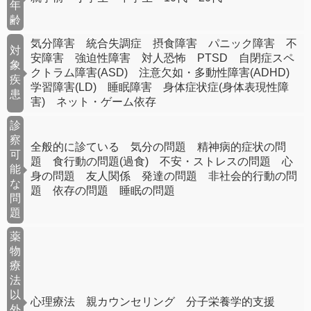
年
齢
気分障害 統合失調症 摂食障害 パニック障害 不
対
安障害 強迫性障害 対人恐怖 PTSD 自閉症スペ
象
クトラム障害(ASD) 注意欠如・多動性障害(ADHD)
疾
学習障害(LD) 睡眠障害 身体症状症(身体表現性障
患
害) ネット・ゲーム依存
診
察
全般的に診ている 気分の問題 精神病的症状の問
可
題 食行動の問題(過食) 不安・ストレスの問題 心
能
身の問題 友人関係 発達の問題 非社会的行動の問
な
題 依存の問題 睡眠の問題
問
題
薬
物
療
法
以
心理療法 親カウンセリング 分子栄養学的支援
外