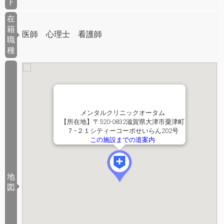
ト
在
籍
医師 心理士 看護師
職
種
メンタルクリニックオータム
【所在地】〒520-0832滋賀県大津市粟津町
７−２１シティーコーポせいらん202号
この施設までの道案内
地
図